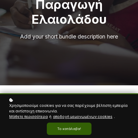
Παραγωγή
Ελαιολάδου
Add your short bundle description here
Χρησιμοποιούμε cookies για να σας παρέχουμε βέλτιστη εμπειρία
και αντίστοιχη επικοινωνία.
What's included?
Μάθετε περισσότερα
ή
αποδοχή μεμονωμένων cookies
.
Το κατάλαβα!