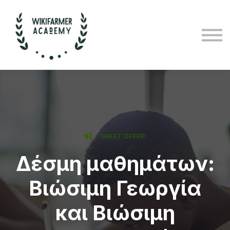
Για επιχειρήσεις
Ποιοι είμαστε
Ελληνικά
Σύνδεση
Εγγραφή
GREAT OFFER!
Δέσμη μαθημάτων:
Βιώσιμη Γεωργία
και Βιώσιμη