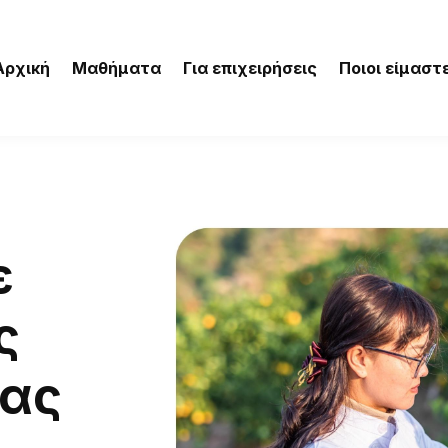
Αρχική
Μαθήματα
Για επιχειρήσεις
Ποιοι είμαστ
ε
ς
ας